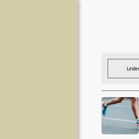
LH3
STARTSEITE
SNH 2026
RUNS / BIKEHASH
Leide
ÜBER UNS
CIRCLE RULES
HASHER