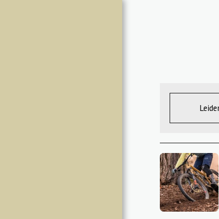
LH3
STARTSEITE
SNH 2026
RUNS / BIKEHASH
Leide
ÜBER UNS
CIRCLE RULES
HASHER